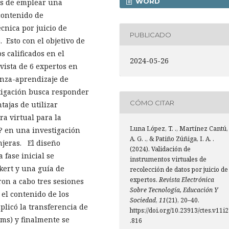
WORD
des de emplear una
contenido de
cnica por juicio de
PUBLICADO
 Esto con el objetivo de
 calificados en el
2024-05-26
vista de 6 expertos en
anza-aprendizaje de
stigación busca responder
CÓMO CITAR
tajas de utilizar
a virtual para la
Luna López, T. ., Martínez Cantú,
s? en una investigación
A. G. ., & Patiño Zúñiga, I. A. .
jeras. El diseño
(2024). Validación de
 fase inicial se
instrumentos virtuales de
kert y una guía de
recolección de datos por juicio de
expertos.
Revista Electrónica
ron a cabo tres sesiones
Sobre Tecnología, Educación Y
 el contenido de los
Sociedad
,
11
(21), 20–40.
plicó la transferencia de
https://doi.org/10.23913/ctes.v11i
rms) y finalmente se
.816