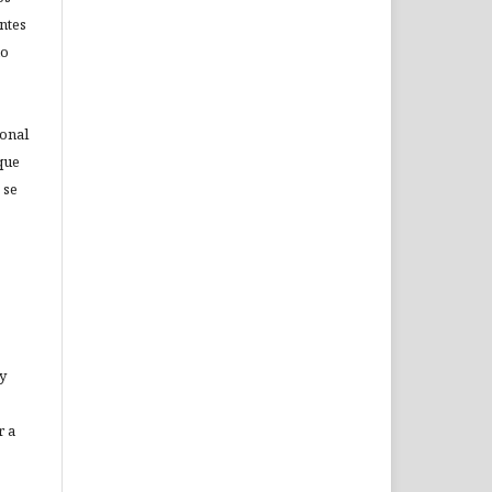
ntes
no
ional
que
 se
 y
r a