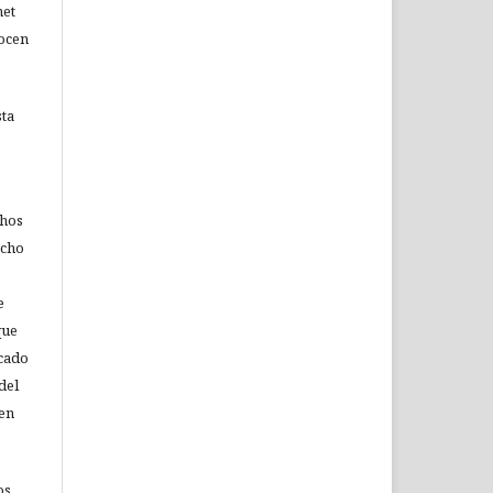
net
nocen
sta
chos
echo
e
que
icado
del
 en
os