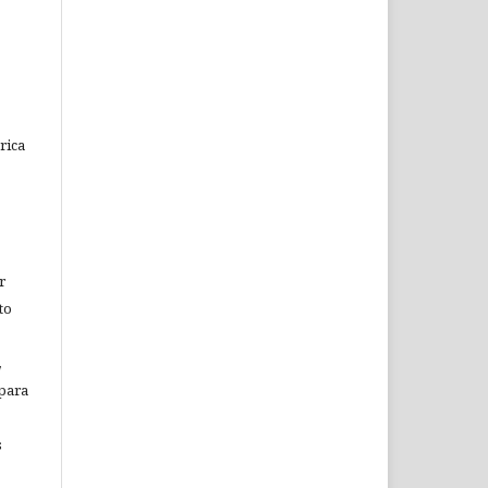
rica
r
to
,
 para
s